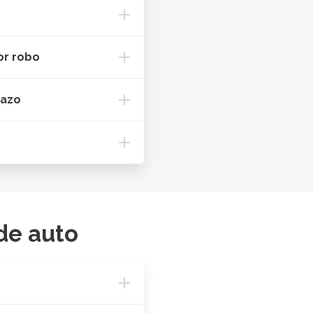
or robo
lazo
de auto