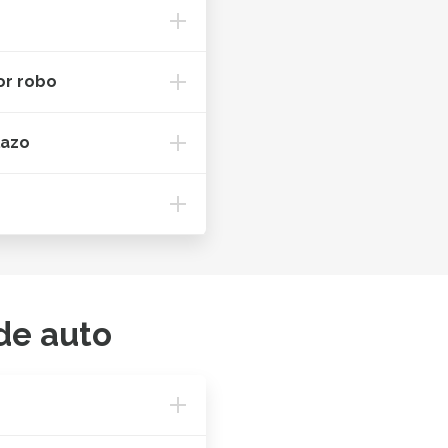
or robo
lazo
de auto