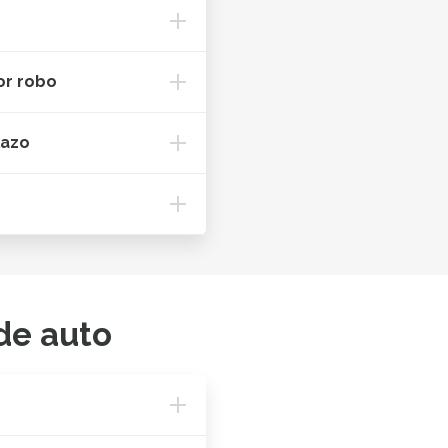
or robo
lazo
de auto