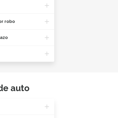
or robo
lazo
de auto