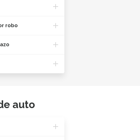
or robo
lazo
de auto