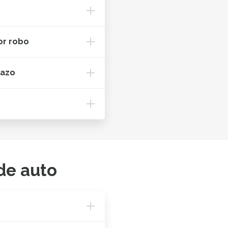
or robo
lazo
de auto