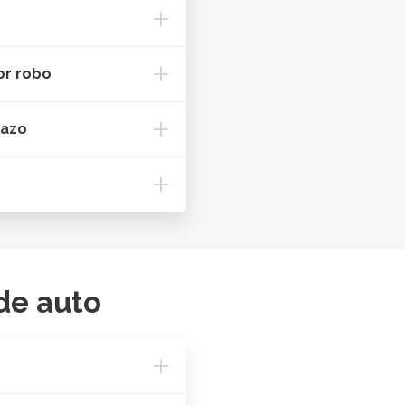
or robo
lazo
de auto