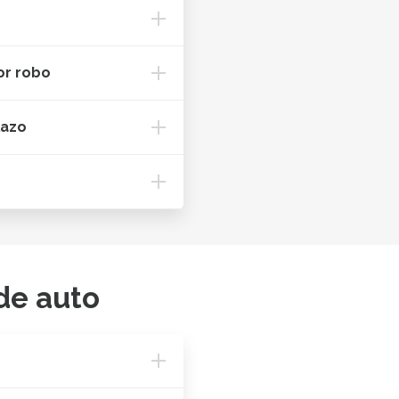
or robo
lazo
de auto