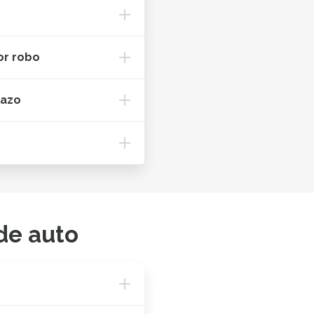
or robo
lazo
de auto