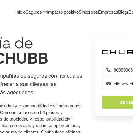
Inicio
Seguros
Impacto positivo
Siniestros
Empresas
Blog
¡C
a de
CHUBB
80080006
mpañías de seguros con las cuales
recer a sus clientes las
clientes.
más adecuadas.
DENU
piedad y responsabilidad civil más grande
 Con operaciones en 54 países y
s de propiedad y responsabilidad civil
entes personales y salud complementaria,
so grupo de clientes. Chubb tiene oficinas