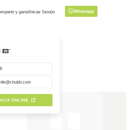
Whatsapp
omparte y gana!
Iniciar Sesión
8
chile@chubb.com
NCIA ONLINE