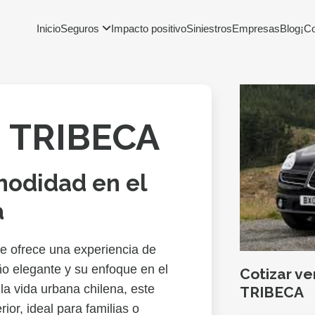
Inicio
Seguros
Impacto positivo
Siniestros
Empresas
Blog
¡C
 TRIBECA
modidad en el
a
e ofrece una experiencia de
ño elegante y su enfoque en el
Cotizar v
la vida urbana chilena, este
TRIBECA
ior, ideal para familias o