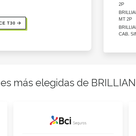
2P
BRILLI
MT 2P
CE T30
BRILLI
CAB. SI
es más elegidas de BRILLIA