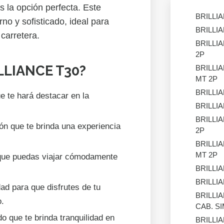
 la opción perfecta. Este
BRILLI
o y sofisticado, ideal para
BRILLI
carretera.
BRILLI
2P
ILLIANCE T30?
BRILLI
MT 2P
BRILLI
e te hará destacar en la
BRILLI
BRILLI
ón que te brinda una experiencia
2P
BRILLI
MT 2P
 que puedas viajar cómodamente
BRILLI
BRILLI
ad para que disfrutes de tu
BRILLI
o.
CAB. SI
o que te brinda tranquilidad en
BRILLI