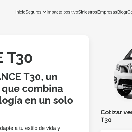
Inicio
Seguros
Impacto positivo
Siniestros
Empresas
Blog
¡C
 T30
ANCE T30, un
 que combina
logía en un solo
Cotizar ve
T30
apte a tu estilo de vida y