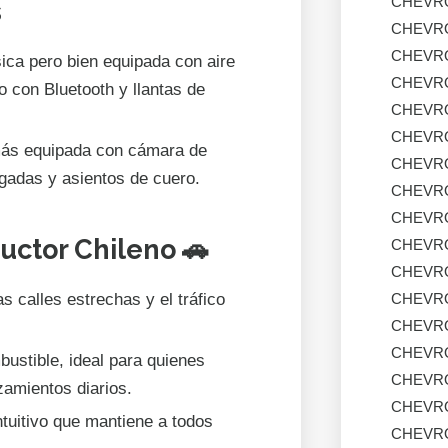
CHEVR
s
CHEVR
CHEVR
ica pero bien equipada con aire
CHEVR
 con Bluetooth y llantas de
CHEVR
CHEVR
ás equipada con cámara de
CHEVR
ulgadas y asientos de cuero.
CHEVR
CHEVR
uctor Chileno 🚗
CHEVR
CHEVR
s calles estrechas y el tráfico
CHEVR
CHEVR
CHEVR
ustible, ideal para quienes
CHEVR
amientos diarios.
CHEVR
ntuitivo que mantiene a todos
CHEVR