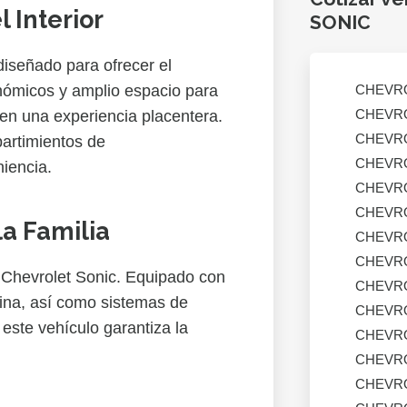
l Interior
SONIC
 diseñado para ofrecer el
nómicos y amplio espacio para
CHEVR
CHEVR
 en una experiencia placentera.
CHEVR
artimientos de
CHEVR
iencia.
CHEVR
CHEVR
a Familia
CHEVR
CHEVR
l Chevrolet Sonic. Equipado con
CHEVR
rtina, así como sistemas de
CHEVR
 este vehículo garantiza la
CHEVR
CHEVR
CHEVR