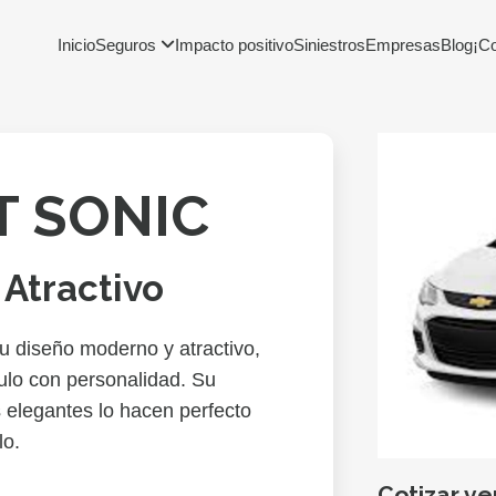
Inicio
Seguros
Impacto positivo
Siniestros
Empresas
Blog
¡C
 SONIC
Atractivo
u diseño moderno y atractivo,
ulo con personalidad. Su
s elegantes lo hacen perfecto
lo.
Cotizar v