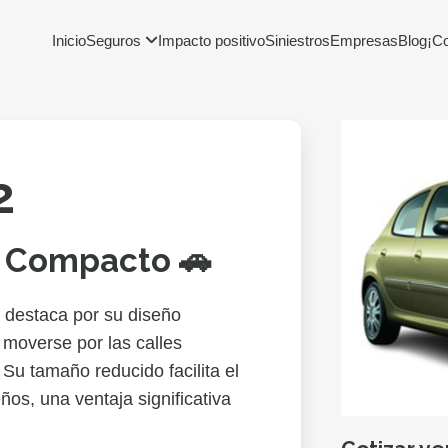
Inicio
Seguros
Impacto positivo
Siniestros
Empresas
Blog
¡C
2
 Compacto 🚗
destaca por su diseño
moverse por las calles
 Su tamaño reducido facilita el
os, una ventaja significativa