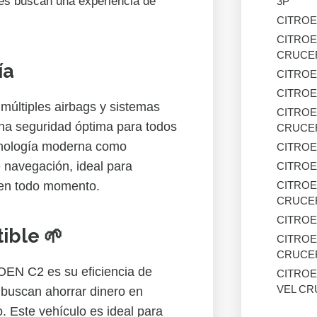
es buscan una experiencia de
3P
CITROE
CITROE
CRUCER
ía
CITROE
CITROE
últiples airbags y sistemas
CITROE
na seguridad óptima para todos
CRUCER
cnología moderna como
CITROE
 navegación, ideal para
CITROE
CITROE
 en todo momento.
CRUCER
CITROE
ible 🌱
CITROE
CRUCER
OEN C2 es su eficiencia de
CITROE
VEL CR
 buscan ahorrar dinero en
o. Este vehículo es ideal para