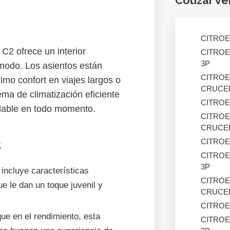
Cotizar ve
CITROE
2 ofrece un interior
CITROE
3P
odo. Los asientos están
CITROE
mo confort en viajes largos o
CRUCER
ma de climatización eficiente
CITROE
dable en todo momento.
CITROE
CRUCER
CITROE
s
CITROE
3P
incluye características
CITROE
ue le dan un toque juvenil y
CRUCER
CITROE
e en el rendimiento, esta
CITROE