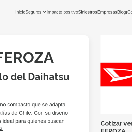
Inicio
Seguros
Impacto positivo
Siniestros
Empresas
Blog
¡C
FEROZA
ilo del Daihatsu
eno compacto que se adapta
afías de Chile. Con su diseño
s ideal para quienes buscan
Cotizar v
🌄
FEROZA