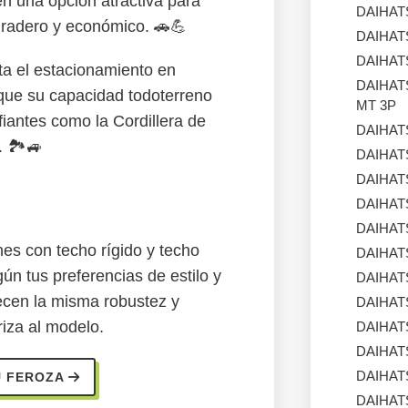
en una opción atractiva para
DAIHAT
uradero y económico. 🚗💪
DAIHAT
DAIHAT
a el estacionamiento en
DAIHAT
que su capacidad todoterreno
MT 3P
iantes como la Cordillera de
DAIHAT
 🏞️🚙
DAIHAT
DAIHAT
DAIHAT
DAIHAT
nes con techo rígido y techo
DAIHAT
ún tus preferencias de estilo y
DAIHAT
ecen la misma robustez y
DAIHAT
iza al modelo.
DAIHAT
DAIHAT
DAIHAT
U FEROZA
DAIHAT