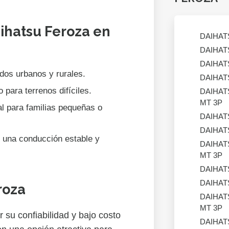
aihatsu Feroza en
DAIHAT
DAIHAT
DAIHAT
idos urbanos y rurales.
DAIHAT
 para terrenos difíciles.
DAIHAT
MT 3P
al para familias pequeñas o
DAIHAT
DAIHAT
 una conducción estable y
DAIHAT
MT 3P
DAIHAT
DAIHAT
roza
DAIHAT
MT 3P
 su confiabilidad y bajo costo
DAIHAT