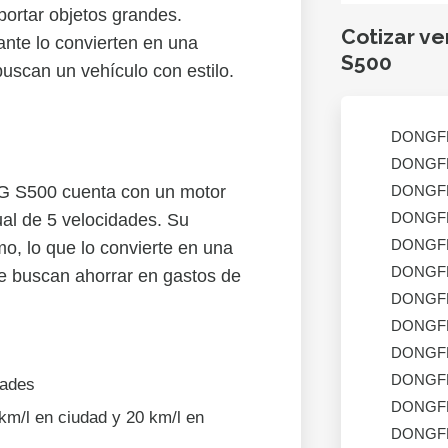
sportar objetos grandes.
Cotizar v
nte lo convierten en una
S500
buscan un vehículo con estilo.
DONGF
DONGF
G S500 cuenta con un motor
DONGF
DONGF
ual de 5 velocidades. Su
DONGF
o, lo que lo convierte en una
DONGF
e buscan ahorrar en gastos de
DONGF
DONGF
DONGF
DONGF
dades
DONGF
km/l en ciudad y 20 km/l en
DONGF