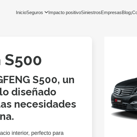
Inicio
Seguros
Impacto positivo
Siniestros
Empresas
Blog
¡C
 S500
GFENG S500, un
lo diseñado
las necesidades
ena.
cio interior, perfecto para