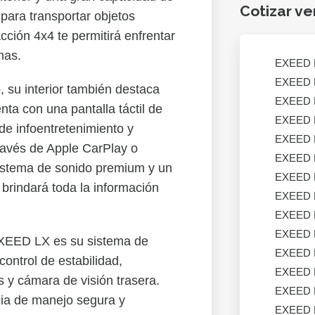
Cotizar ve
 para transportar objetos
ción 4x4 te permitirá enfrentar
mas.
EXEED
EXEED
o, su interior también destaca
EXEED
ta con una pantalla táctil de
EXEED
de infoentretenimiento y
EXEED
ravés de Apple CarPlay o
EXEED
sistema de sonido premium y un
EXEED
 brindará toda la información
EXEED
EXEED
EXEED
 EXEED LX es su sistema de
EXEED
ontrol de estabilidad,
EXEED
 y cámara de visión trasera.
EXEED
cia de manejo segura y
EXEED