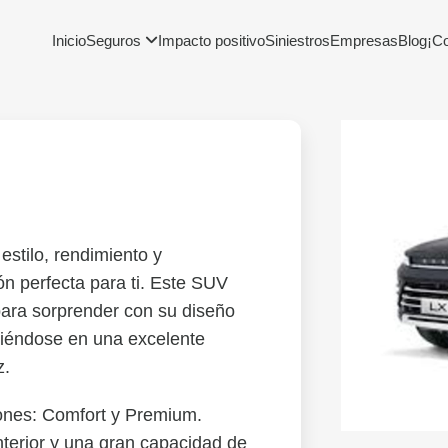
Inicio
Seguros
Impacto positivo
Siniestros
Empresas
Blog
¡C
stilo, rendimiento y
n perfecta para ti. Este SUV
para sorprender con su diseño
rtiéndose en una excelente
z.
ones: Comfort y Premium.
terior y una gran capacidad de