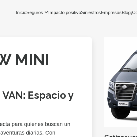
Inicio
Seguros
Impacto positivo
Siniestros
Empresas
Blog
¡C
W MINI
VAN: Espacio y
ta para quienes buscan un
aventuras diarias. Con