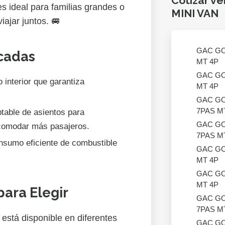
Cotizar v
s ideal para familias grandes o
MINI VAN
iajar juntos. 🚐
GAC GO
acadas
MT 4P
GAC GO
 interior que garantiza
MT 4P
GAC GO
7PAS M
table de asientos para
GAC GO
comodar más pasajeros.
7PAS M
sumo eficiente de combustible
GAC GO
MT 4P
GAC GO
MT 4P
para Elegir
GAC GO
7PAS M
tá disponible en diferentes
GAC GO