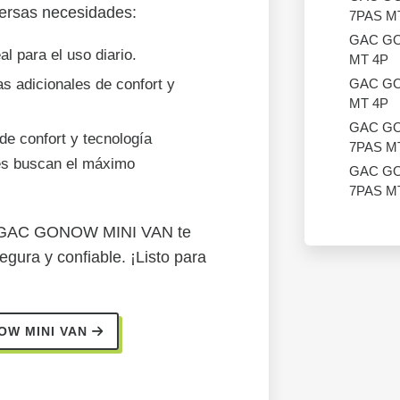
versas necesidades:
7PAS M
GAC GO
al para el uso diario.
MT 4P
GAC GO
s adicionales de confort y
MT 4P
GAC GO
de confort y tecnología
7PAS M
nes buscan el máximo
GAC GO
7PAS M
 la GAC GONOW MINI VAN te
gura y confiable. ¡Listo para
OW MINI VAN