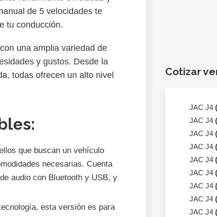
manual de 5 velocidades te
e tu conducción.
 con una amplia variedad de
esidades y gustos. Desde la
Cotizar ve
a, todas ofrecen un alto nivel
JAC J4
bles:
JAC J4
JAC J4
JAC J4
ellos que buscan un vehículo
JAC J4
omodidades necesarias. Cuenta
JAC J4
 de audio con Bluetooth y USB, y
JAC J4
JAC J4
 tecnología, esta versión es para
JAC J4