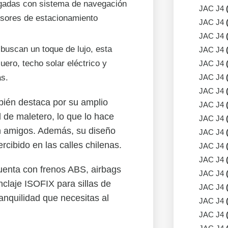
pulgadas con sistema de navegación
JAC J4
sores de estacionamiento
JAC J4
JAC J4
buscan un toque de lujo, esta
JAC J4
uero, techo solar eléctrico y
JAC J4
as.
JAC J4
JAC J4
bién destaca por su amplio
JAC J4
d de maletero, lo que lo hace
JAC J4
on amigos. Además, su diseño
JAC J4
cibido en las calles chilenas.
JAC J4
JAC J4
uenta con frenos ABS, airbags
JAC J4
anclaje ISOFIX para sillas de
JAC J4
ranquilidad que necesitas al
JAC J4
JAC J4