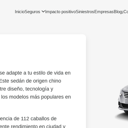
Inicio
Seguros
Impacto positivo
Siniestros
Empresas
Blog
¡C
e adapte a tu estilo de vida en
 Este sedán de origen chino
re diseño, tecnología y
e los modelos más populares en
tencia de 112 caballos de
lente rendimiento en ciudad y