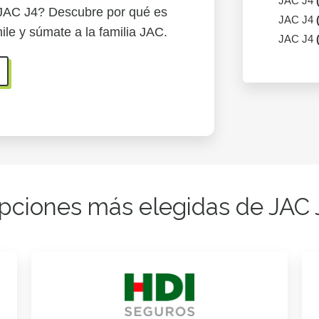
JAC J4
 JAC J4? Descubre por qué es
JAC J4
ile y súmate a la familia JAC.
JAC J4
pciones más elegidas de JAC 