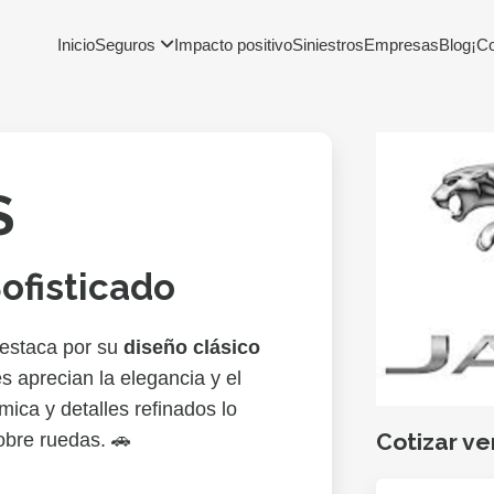
Inicio
Seguros
Impacto positivo
Siniestros
Empresas
Blog
¡C
S
Sofisticado
destaca por su
diseño clásico
es aprecian la elegancia y el
mica y detalles refinados lo
Cotizar ve
obre ruedas. 🚗