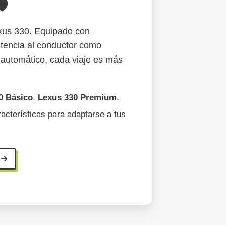
️
exus 330. Equipado con
stencia al conductor como
o automático, cada viaje es más
0 Básico
,
Lexus 330 Premium
.
racterísticas para adaptarse a tus
3