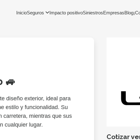
Inicio
Seguros
Impacto positivo
Siniestros
Empresas
Blog
¡C
o 🚙
e diseño exterior, ideal para
 estilo y funcionalidad. Su
n carretera, mientras que sus
n cualquier lugar.
Cotizar ve