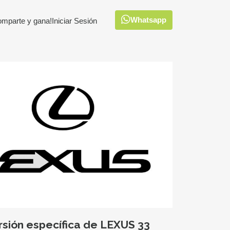
Whatsapp
omparte y gana!
Iniciar Sesión
rsión específica de LEXUS 33