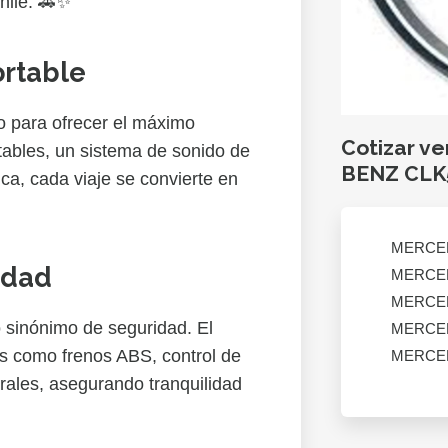
Chile. 🚗✨
ortable
o para ofrecer el máximo
Cotizar v
tables, un sistema de sonido de
BENZ CLK
ica, cada viaje se convierte en
MERCED
idad
MERCED
MERCED
inónimo de seguridad. El
MERCED
 como frenos ABS, control de
MERCED
terales, asegurando tranquilidad