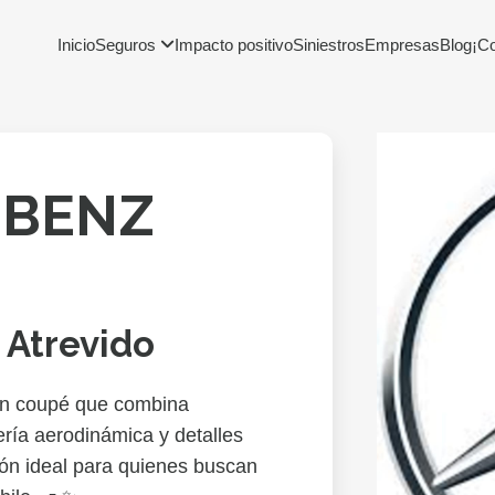
Inicio
Seguros
Impacto positivo
Siniestros
Empresas
Blog
¡C
 BENZ
 Atrevido
 coupé que combina
ería aerodinámica y detalles
ón ideal para quienes buscan