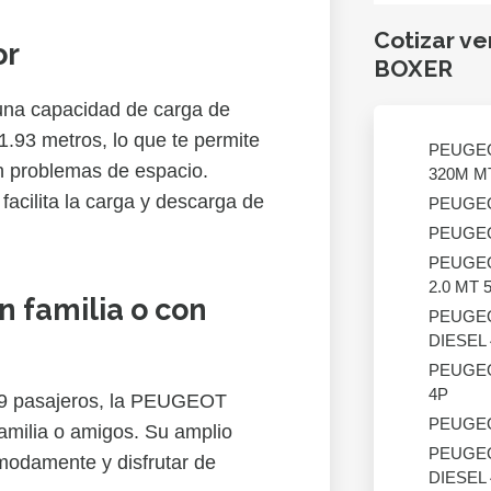
Cotizar v
or
BOXER
a capacidad de carga de
 1.93 metros, lo que te permite
PEUGE
in problemas de espacio.
320M M
facilita la carga y descarga de
PEUGE
PEUGE
PEUGE
2.0 MT 
n familia o con
PEUGE
DIESEL
PEUGE
4P
 9 pasajeros, la PEUGEOT
PEUGE
amilia o amigos. Su amplio
PEUGE
ómodamente y disfrutar de
DIESEL