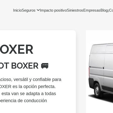
Inicio
Seguros
Impacto positivo
Siniestros
Empresas
Blog
¡C
BOXER
OT BOXER 🚐
ioso, versátil y confiable para
OXER es la opción perfecta.
 esta van se adapta a todas
periencia de conducción