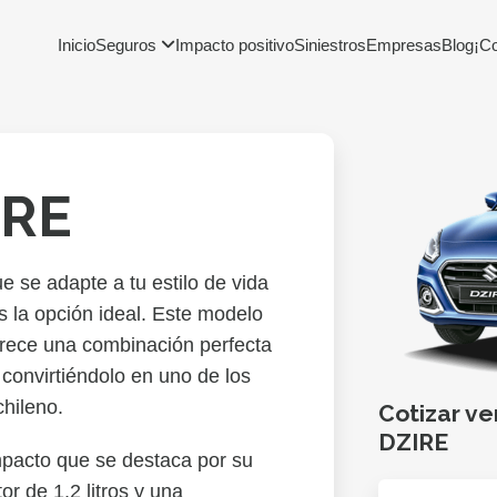
Inicio
Seguros
Impacto positivo
Siniestros
Empresas
Blog
¡C
IRE
e se adapte a tu estilo de vida
 la opción ideal. Este modelo
frece una combinación perfecta
convirtiéndolo en uno de los
chileno.
Cotizar ve
DZIRE
acto que se destaca por su
or de 1.2 litros y una