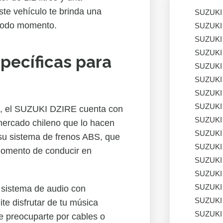
te vehículo te brinda una
SUZUKI
todo momento.
SUZUKI
SUZUKI
SUZUKI
specíficas para
SUZUKI
SUZUKI
SUZUKI
SUZUKI
o, el SUZUKI DZIRE cuenta con
SUZUKI
 mercado chileno que lo hacen
SUZUKI
 su sistema de frenos ABS, que
SUZUKI
momento de conducir en
SUZUKI
SUZUKI
SUZUKI
u sistema de audio con
SUZUKI
te disfrutar de tu música
SUZUKI
ue preocuparte por cables o