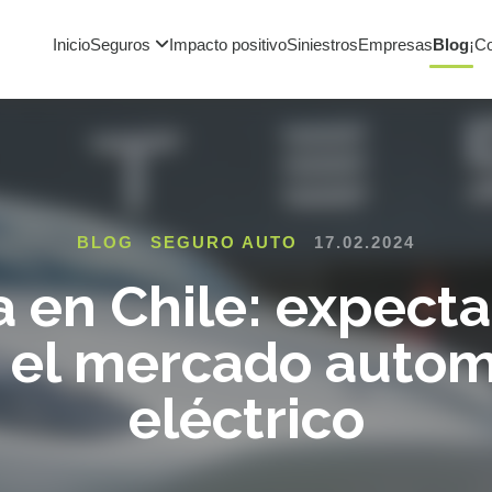
Inicio
Seguros
Impacto positivo
Siniestros
Empresas
Blog
¡C
BLOG
SEGURO AUTO
17.02.2024
a en Chile: expecta
 el mercado autom
eléctrico