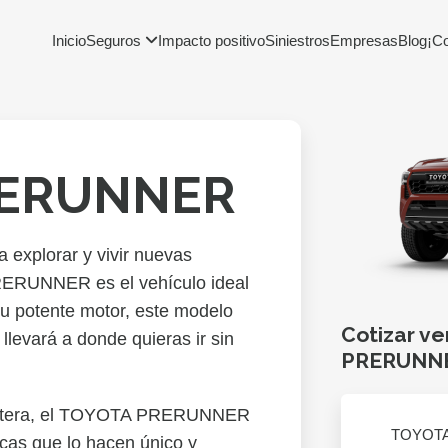
Inicio
Seguros
Impacto positivo
Siniestros
Empresas
Blog
¡C
RERUNNER
a explorar y vivir nuevas
ERUNNER es el vehículo ideal
 su potente motor, este modelo
Cotizar ve
llevará a donde quieras ir sin
PRERUNN
rretera, el TOYOTA PRERUNNER
TOYOT
icas que lo hacen único y