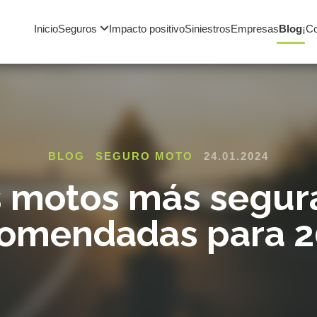
Inicio
Seguros
Impacto positivo
Siniestros
Empresas
Blog
¡C
BLOG
SEGURO MOTO
24.01.2024
 motos más segur
omendadas para 