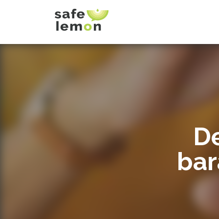
D
bar