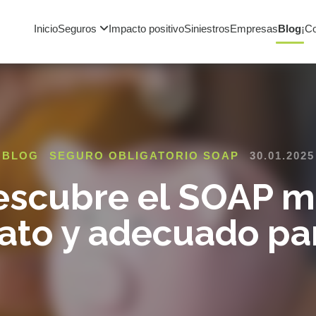
Inicio
Seguros
Impacto positivo
Siniestros
Empresas
Blog
¡C
BLOG
SEGURO OBLIGATORIO SOAP
30.01.2025
escubre el SOAP m
ato y adecuado par