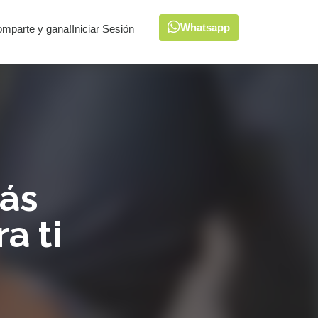
Whatsapp
omparte y gana!
Iniciar Sesión
ás
a ti